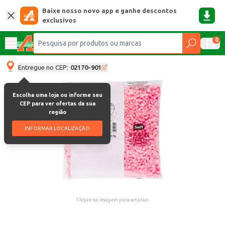
Baixe nosso novo app e ganhe descontos
exclusivos
0
Entregue no CEP:
02170-901
Escolha uma loja ou informe seu
CEP para ver ofertas da sua
região
INFORMAR LOCALIZAÇÃO
Clique na imagem para ampliar.