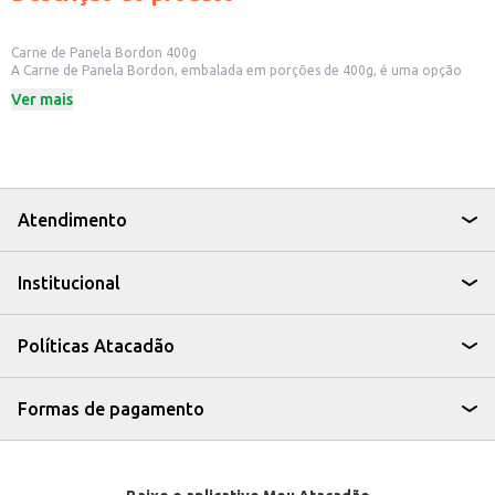
Carne de Panela Bordon 400g
A Carne de Panela Bordon, embalada em porções de 400g, é uma opção
prática para quem busca uma refeição saborosa e com o mínimo de
Ver mais
preparo. Ideal para quem tem pouco tempo na cozinha, mas não abre mão
de uma refeição caseira e saborosa.
Dicas de Uso:
Perfeita para um almoço rápido e fácil.
Pode ser consumida com arroz, purê de batata ou polenta.
Uma ótima opção para quem busca praticidade no dia a dia.
Ideal para ter sempre à mão na despensa.
Atendimento
Com a Carne de Panela Bordon, você tem a praticidade de uma refeição
pronta, sem abrir mão do sabor e da qualidade, tornando suas refeições
mais fáceis e saborosas.
Institucional
Políticas Atacadão
Formas de pagamento