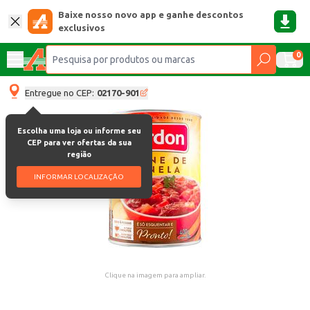
Baixe nosso novo app e ganhe descontos
exclusivos
0
Entregue no CEP:
02170-901
Escolha uma loja ou informe seu
CEP para ver ofertas da sua
região
INFORMAR LOCALIZAÇÃO
Clique na imagem para ampliar.