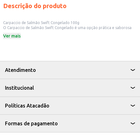
Descrição do produto
Carpaccio de Salmão Swift Congelado 100g
O Carpaccio de Salmão Swift Congelado é uma opção prática e saborosa
para quem busca uma refeição rápida e sofisticada. Ideal para quem deseja
Ver mais
oferecer um prato diferenciado em seu estabelecimento comercial ou para
ter em casa, para um jantar especial.
Dicas de Uso:
Sirva como entrada em restaurantes e bares.
Prepare um prato rápido e elegante para um almoço ou jantar em casa.
Utilize em eventos e celebrações, oferecendo uma opção leve e saborosa.
Com o Carpaccio de Salmão Swift Congelado, você tem a praticidade de um
Atendimento
produto pronto para o consumo, sem abrir mão do sabor e da qualidade
que o salmão oferece.
Institucional
Políticas Atacadão
Formas de pagamento