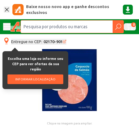
Baixe nosso novo app e ganhe descontos
exclusivos
0
Entregue no CEP:
02170-901
Escolha uma loja ou informe seu
CEP para ver ofertas da sua
região
INFORMAR LOCALIZAÇÃO
Clique na imagem para ampliar.