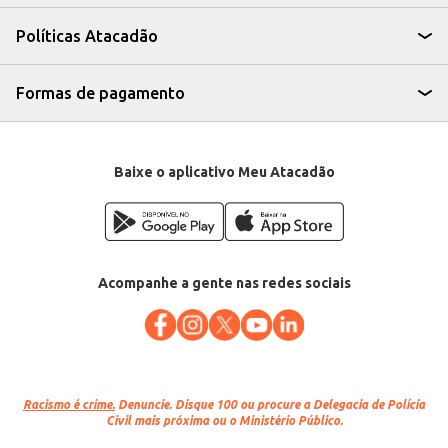
eventos.
Recomendamos o descongelamento adequado antes do preparo.
Políticas Atacadão
O Carré Curto de Cordeiro Swift congelado oferece praticidade e
qualidade, atendendo às necessidades de estabelecimentos comerciais que
buscam ingredientes de confiança para seus cardápios. Sua apresentação
em peça facilita o manuseio e o controle de porções.
Formas de pagamento
Baixe o aplicativo Meu Atacadão
Acompanhe a gente nas redes sociais
Racismo é crime.
Denuncie. Disque 100 ou procure a Delegacia de Polícia
Civil mais próxima ou o Ministério Público.