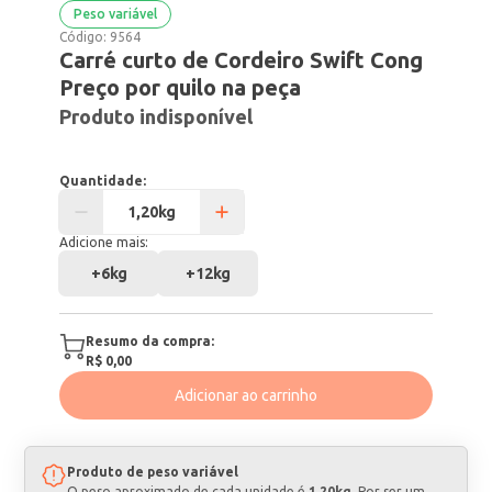
Peso variável
Código:
9564
Carré curto de Cordeiro Swift Cong
Preço por quilo na peça
Produto indisponível
Quantidade:
Adicione mais:
+
6kg
+
12kg
Resumo da compra:
R$ 0,00
Adicionar ao carrinho
Produto de peso variável
O peso aproximado de cada unidade é
1,20kg
. Por ser um