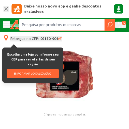
Baixe nosso novo app e ganhe descontos
exclusivos
0
Entregue no CEP:
02170-901
Escolha uma loja ou informe seu
CEP para ver ofertas da sua
região
INFORMAR LOCALIZAÇÃO
Clique na imagem para ampliar.