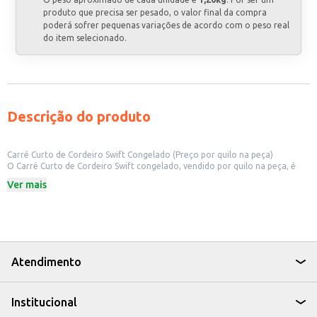
produto que precisa ser pesado, o valor final da compra
poderá sofrer pequenas variações de acordo com o peso real
do item selecionado.
Descrição do produto
Carré Curto de Cordeiro Swift Congelado (Preço por quilo na peça)
O Carré Curto de Cordeiro Swift congelado, vendido por quilo na peça, é
uma opção prática e versátil para o seu negócio. Ideal para restaurantes,
Ver mais
açougues e outros estabelecimentos comerciais que buscam cortes de
carne de alta qualidade para seus clientes. A Swift garante o padrão de
qualidade que você espera, permitindo o preparo de diversos pratos
saborosos e sofisticados.
Corte: Carré Curto
Espécie: Cordeiro
Marca: Swift
Atendimento
Venda: Por quilo, na peça congelada
Dicas de Uso:
Ideal para assados, grelhados e outros preparos que valorizem o sabor do
Institucional
cordeiro.
Pode ser utilizado em porções individuais ou em grandes preparações para