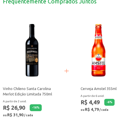
Frequentemente Comprados Juntos
Experimente harmonizar com petiscos, carnes grelhadas ou queijos.
Sirva gelada para realçar o sabor e refrescância.
Ideal para presentear apreciadores de cerveja.
A Cerveja Petra Premium 330ml é uma escolha que combina sabor e praticidad
Vinho Chileno Santa Carolina
Cerveja Amstel 355ml
Merlot Edição Limitada 750ml
A partir de 6 unid.
R$ 4,49
A partir de 2 unid.
-
6
%
R$ 26,90
-
16
%
R$ 4,79
ou
/ cada
R$ 31,90
ou
/ cada