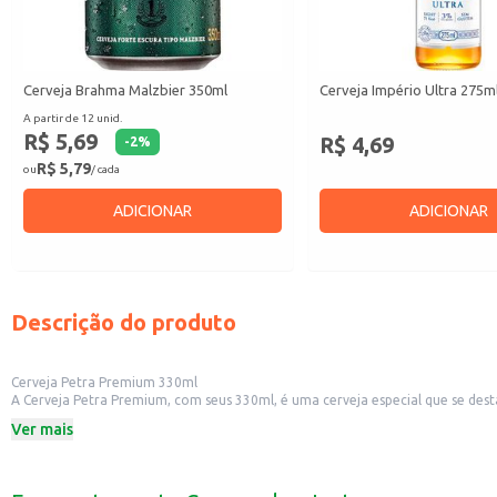
Cerveja Brahma Malzbier 350ml
Cerveja Império Ultra 275m
A partir de 12 unid.
R$ 5,69
R$ 4,69
-
2
%
R$ 5,79
ou
/ cada
ADICIONAR
ADICIONAR
Descrição do produto
Cerveja Petra Premium 330ml
A Cerveja Petra Premium, com seus 330ml, é uma cerveja especial que se des
Perfeita para:
Ver mais
Acompanhar refeições em casa ou em restaurantes.
Compartilhar em encontros com amigos e familiares.
Oferecer em bares e estabelecimentos que buscam uma cerveja diferenciada
Dicas de Uso: