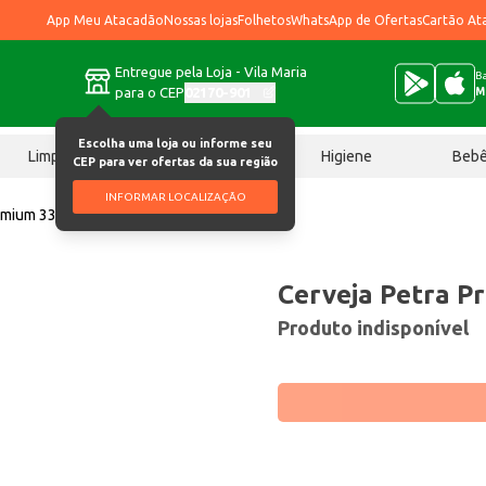
App Meu Atacadão
Nossas lojas
Folhetos
WhatsApp de Ofertas
Cartão At
Entregue pela Loja - Vila Maria
Ba
para o CEP
02170-901
M
Escolha uma loja ou informe seu
Limpeza
Chocolates
Higiene
Beb
CEP para ver ofertas da sua região
INFORMAR LOCALIZAÇÃO
remium 330ml
Cerveja Petra P
Produto indisponível