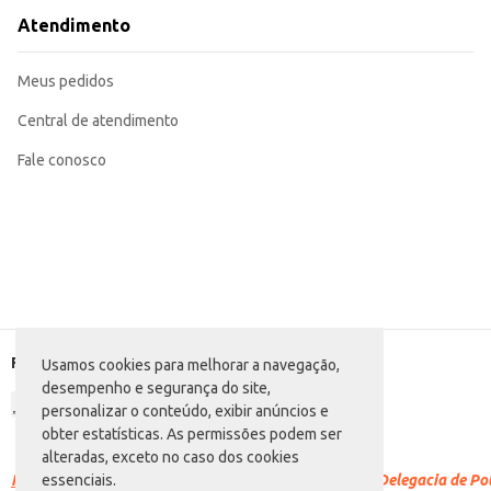
Atendimento
Meus pedidos
Central de atendimento
Fale conosco
Formas de pagamento
Usamos cookies para melhorar a navegação,
desempenho e segurança do site,
personalizar o conteúdo, exibir anúncios e
obter estatísticas. As permissões podem ser
alteradas, exceto no caso dos cookies
Racismo é crime.
Denuncie. Disque 100 ou procure a Delegacia de Polí
essenciais.