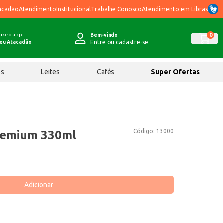
acadão
Atendimento
Institucional
Trabalhe Conosco
Atendimento em Libras
ixe o app
0
Bem-vindo
Entre ou cadastre-se
eu Atacadão
ês
Leites
Cafés
Super Ofertas
Código:
13000
remium 330ml
Adicionar