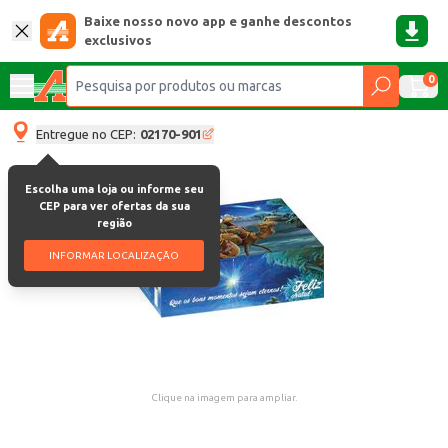
Baixe nosso novo app e ganhe descontos
exclusivos
0
Entregue no CEP:
02170-901
Escolha uma loja ou informe seu
CEP para ver ofertas da sua
região
INFORMAR LOCALIZAÇÃO
Clique na imagem para ampliar.