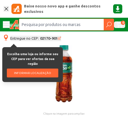
Baixe nosso novo app e ganhe descontos
exclusivos
0
Entregue no CEP:
02170-901
Escolha uma loja ou informe seu
CEP para ver ofertas da sua
região
INFORMAR LOCALIZAÇÃO
Clique na imagem para ampliar.