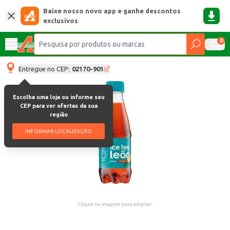
Baixe nosso novo app e ganhe descontos
exclusivos
0
Entregue no CEP:
02170-901
Escolha uma loja ou informe seu
CEP para ver ofertas da sua
região
INFORMAR LOCALIZAÇÃO
Clique na imagem para ampliar.