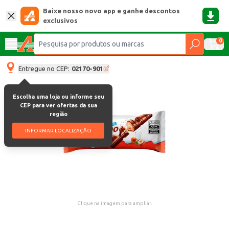
Baixe nosso novo app e ganhe descontos
exclusivos
0
Entregue no CEP:
02170-901
Escolha uma loja ou informe seu
CEP para ver ofertas da sua
região
INFORMAR LOCALIZAÇÃO
Clique na imagem para ampliar.