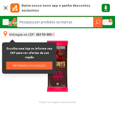
Baixe nosso novo app e ganhe descontos
exclusivos
0
Entregue no CEP:
02170-901
Escolha uma loja ou informe seu
CEP para ver ofertas da sua
região
INFORMAR LOCALIZAÇÃO
Clique na imagem para ampliar.