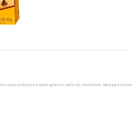
a opção prática para quem aprecia o sabor do chocottone. Ideal para consum
 busca um produto de qualidade para consumo próprio ou para oferecer aos s