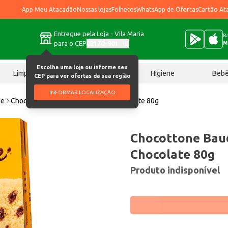
App Meu Atacadão
Nossas lojas
Folhetos
WhatsApp de Ofertas
Cartão At
Entregue pela Loja - Vila Maria
Ba
para o CEP
02170-901
M
Escolha uma loja ou informe seu
Limpeza
Chocolates
Higiene
Beb
CEP para ver ofertas da sua região
INFORMAR LOCALIZAÇÃO
ne
Chocottone Bauducco Gotas de Chocolate 80g
Chocottone Bau
Chocolate 80g
Produto indisponível