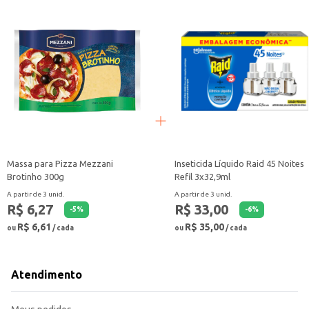
Massa para Pizza Mezzani
Inseticida Líquido Raid 45 Noites
Brotinho 300g
Refil 3x32,9ml
A partir de 3 unid.
A partir de 3 unid.
R$ 6,27
R$ 33,00
-
5
%
-
6
%
R$ 6,61
R$ 35,00
ou
/ cada
ou
/ cada
Atendimento