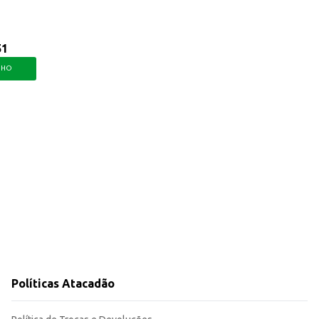
51
NHO
Políticas Atacadão