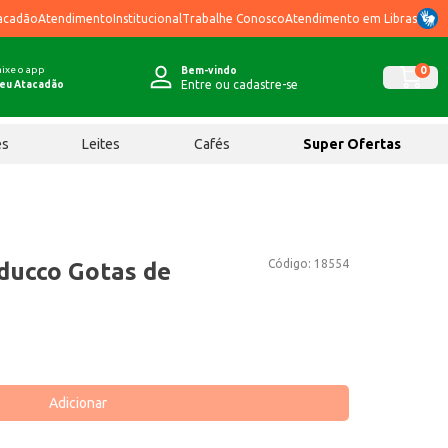
acadão
Atendimento
Institucional
Trabalhe Conosco
Atendimento em Libras
ixe o app
0
Bem-vindo
Entre ou cadastre-se
eu Atacadão
ês
Leites
Cafés
Super Ofertas
Código:
18554
ducco Gotas de
Adicionar