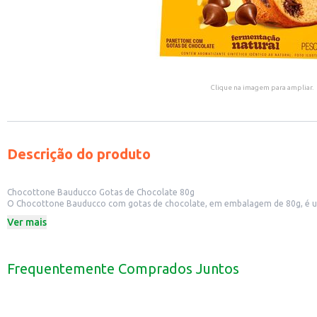
Clique na imagem para ampliar.
Descrição do produto
Chocottone Bauducco Gotas de Chocolate 80g
O Chocottone Bauducco com gotas de chocolate, em embalagem de 80g, é um
comerciais como padarias, lanchonetes e mercados.
Ver mais
Dicas de uso:
Perfeito para um café da manhã ou lanche rápido.
Uma boa opção para revenda em pequenos comércios.
Pode ser consumido puro ou acompanhado de bebidas quentes.
Frequentemente Comprados Juntos
O Chocottone Bauducco 80g é uma escolha saborosa e conveniente para quem