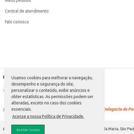
Meus pedidos
Central de atendimento
Fale conosco
Formas de pagamento
Usamos cookies para melhorar a navegação,
desempenho e segurança do site,
personalizar o conteúdo, exibir anúncios e
obter estatísticas. As permissões podem ser
alteradas, exceto no caso dos cookies
Racismo é crime.
Denuncie. Disque 100 ou procure a Delegacia de Polí
essenciais.
Acesse a nossa Política de Privacidade.
Atacadão S.A.
Avenida Morvan Dias de Figueiredo, 6169, Vila Maria, São Paul
Aceitar todos