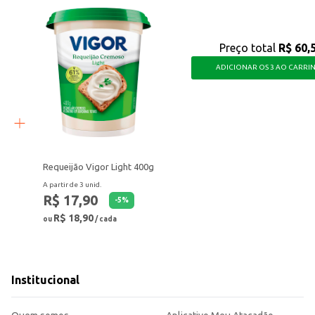
Preço total
R$ 60,
ADICIONAR OS 3 AO CARRI
Requeijão Vigor Light 400g
A partir de 3 unid.
R$ 17,90
-
5
%
R$ 18,90
ou
/ cada
Institucional