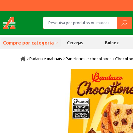
Compre por categoria
Cervejas
Bulnez
Padaria e matinais
Panetones e chocotones
Chocoto