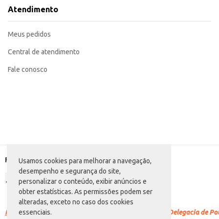
Utilize para decorar sobremesas, adicionando um toque de requinte e sabor.
Atendimento
Incorpore em massas de bolos e biscoitos para um sabor mais intenso de choc
Ideal para produção de brigadeiros gourmet e outros doces finos.
A Cobertura de Chocolate em Gotas Sicao Nobre Blend oferece praticidade e 
Meus pedidos
atendendo às necessidades de diferentes tipos de negócios e consumidores.
Central de atendimento
Fale conosco
Formas de pagamento
Usamos cookies para melhorar a navegação,
desempenho e segurança do site,
personalizar o conteúdo, exibir anúncios e
obter estatísticas. As permissões podem ser
alteradas, exceto no caso dos cookies
Racismo é crime.
Denuncie. Disque 100 ou procure a Delegacia de Polí
essenciais.