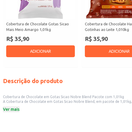
Cobertura de Chocolate Gotas Sicao
Cobertura de Chocolate Ha
Mais Meio Amargo 1,01kg
Gotinhas ao Leite 1,010kg
R$ 35,90
R$ 35,90
ADICIONAR
ADICIONAR
Descrição do produto
Cobertura de Chocolate em Gotas Sicao Nobre Blend Pacote com 1,01kg
A Cobertura de Chocolate em Gotas Sicao Nobre Blend, em pacote de 1,01kg, é
um produto de qualidade para incrementar seus doces e sobremesas. Sua apr
Ver mais
Formato em gotas para facilitar o uso e derretimento.
Pacote de 1,01kg, ideal para uso em estabelecimentos comerciais e produção
Marca Sicao, reconhecida por sua qualidade e tradição no mercado de chocol
Dicas de Uso:
Derreta em banho-maria ou microondas para coberturas de bolos, tortas e d