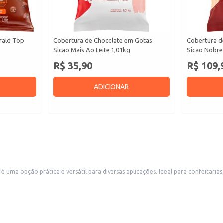
rald Top
Cobertura de Chocolate em Gotas
Cobertura d
Sicao Mais Ao Leite 1,01kg
Sicao Nobre 
R$ 35,90
R$ 109,
ADICIONAR
 uma opção prática e versátil para diversas aplicações. Ideal para confeitaria
esentação em gotas facilita o uso e proporciona um acabamento profissional.
 em maior escala.
ates.
oces.