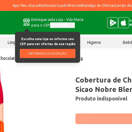
App Meu Atacadão
Nossas lojas
Folhetos
WhatsApp de Ofertas
Cartão At
Entregue pela Loja - Vila Maria
Ba
para o CEP
02170-901
M
Escolha uma loja ou informe seu
Limpeza
Chocolates
Higiene
Beb
CEP para ver ofertas da sua região
INFORMAR LOCALIZAÇÃO
Chocolate em Gotas Sicao Nobre Blend 1,01kg
Cobertura de Ch
Sicao Nobre Ble
Produto indisponível