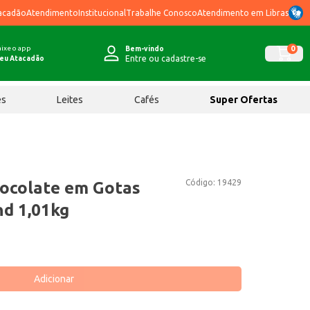
acadão
Atendimento
Institucional
Trabalhe Conosco
Atendimento em Libras
ixe o app
0
Bem-vindo
Entre ou cadastre-se
eu Atacadão
ês
Leites
Cafés
Super Ofertas
Código:
19429
ocolate em Gotas
nd 1,01kg
Adicionar