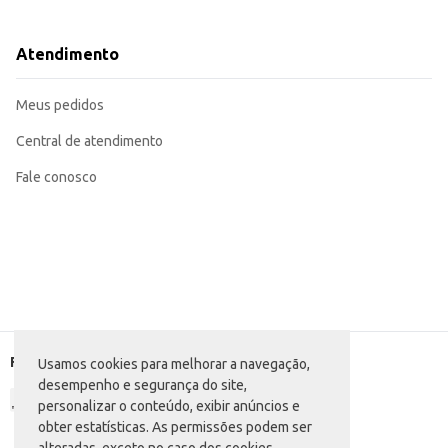
Dicas de Uso:
Aplique uma camada fina e uniforme sobre as superfícies a serem coladas.
Pressione firmemente as peças por alguns segundos para garantir a aderência
Atendimento
Para melhores resultados, limpe as superfícies antes da aplicação.
Após o uso, limpe a abertura do pote para evitar o endurecimento da cola.
A Cola Branca Cascorez Extra oferece um ótimo custo-benefício, aliando pra
Meus pedidos
Central de atendimento
Fale conosco
Formas de pagamento
Usamos cookies para melhorar a navegação,
desempenho e segurança do site,
personalizar o conteúdo, exibir anúncios e
obter estatísticas. As permissões podem ser