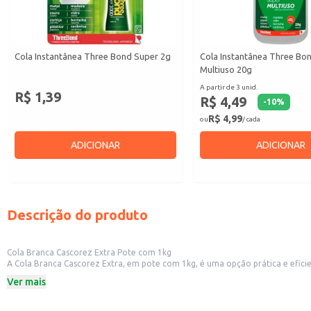
Cola Instantânea Three Bond Super 2g
Cola Instantânea Three Bo
Multiuso 20g
A partir de 3 unid.
R$ 1,39
R$ 4,49
-
10
%
R$ 4,99
ou
/ cada
ADICIONAR
ADICIONAR
Descrição do produto
Cola Branca Cascorez Extra Pote com 1kg
A Cola Branca Cascorez Extra, em pote com 1kg, é uma opção prática e efici
reparos, artesanato e em estabelecimentos comerciais que trabalham com co
Ver mais
Ideal para artesanato e trabalhos manuais.
Indicada para uso em papel, papelão, madeira e outros materiais.
Formato prático em pote de 1kg para facilitar o uso e armazenamento.