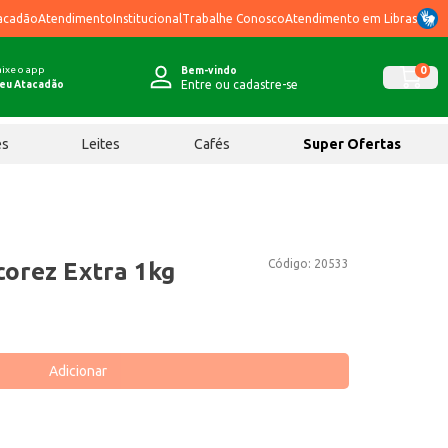
acadão
Atendimento
Institucional
Trabalhe Conosco
Atendimento em Libras
ixe o app
0
Bem-vindo
Entre ou cadastre-se
eu Atacadão
ês
Leites
Cafés
Super Ofertas
Código:
20533
corez Extra 1kg
Adicionar