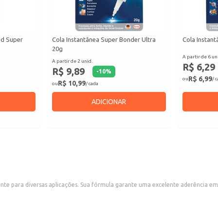
nd Super
Cola Instantânea Super Bonder Ultra
Cola Instan
20g
A partir de 6 un
A partir de 2 unid.
R$ 6,29
R$ 9,89
-
10
%
R$ 6,99
ou
/ 
R$ 10,99
ou
/ cada
ADICIONAR
ente para diversas aplicações. Sua fórmula garante uma excelente aderência em
lagem de papéis, papelão, madeira e outros materiais.