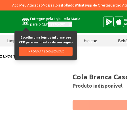
App Meu Atacadão
Nossas lojas
Folhetos
WhatsApp de Ofertas
Cartão At
Entregue pela Loja - Vila Maria
Ba
para o CEP
02170-901
M
Escolha uma loja ou informe seu
Limpeza
Chocolates
Higiene
Beb
CEP para ver ofertas da sua região
INFORMAR LOCALIZAÇÃO
z Extra 1kg
Cola Branca Cas
Produto indisponível