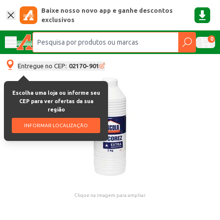
Baixe nosso novo app e ganhe descontos
exclusivos
0
Entregue no CEP:
02170-901
Escolha uma loja ou informe seu
CEP para ver ofertas da sua
região
INFORMAR LOCALIZAÇÃO
Clique na imagem para ampliar.