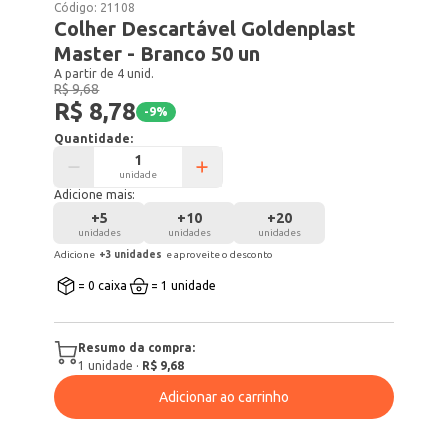
Código:
21108
Colher Descartável Goldenplast
Master - Branco 50 un
A partir de 4 unid.
R$ 9,68
R$ 8,78
-
9
%
Quantidade:
unidade
Adicione mais:
+
5
+
10
+
20
unidades
unidades
unidades
Adicione
+
3
unidade
s
e aproveite o desconto
= 0 caixa
= 1 unidade
Resumo da compra:
1
unidade
·
R$ 9,68
Adicionar ao carrinho