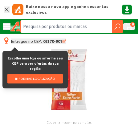
Baixe nosso novo app e ganhe descontos
exclusivos
0
Entregue no CEP:
02170-901
Escolha uma loja ou informe seu
CEP para ver ofertas da sua
região
INFORMAR LOCALIZAÇÃO
Clique na imagem para ampliar.