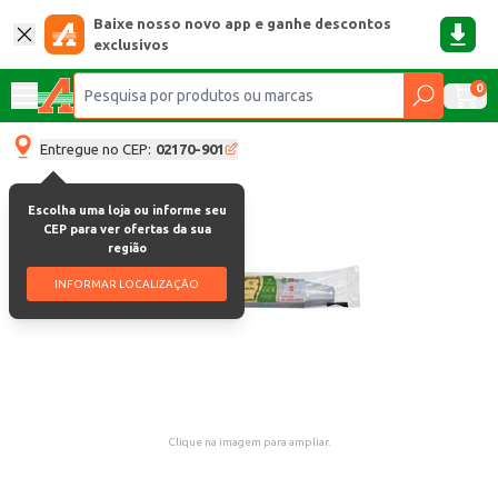
Baixe nosso novo app e ganhe descontos
exclusivos
0
Entregue no CEP:
02170-901
Escolha uma loja ou informe seu
CEP para ver ofertas da sua
região
INFORMAR LOCALIZAÇÃO
Clique na imagem para ampliar.