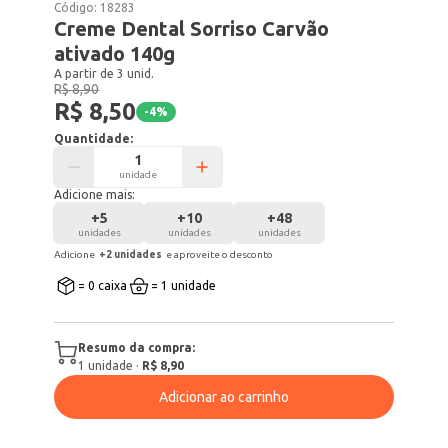
Código:
18283
Creme Dental Sorriso Carvão
ativado 140g
A partir de 3 unid.
R$ 8,90
R$ 8,50
-
4
%
Quantidade:
unidade
Adicione mais:
+
5
+
10
+
48
unidades
unidades
unidades
Adicione
+
2
unidade
s
e aproveite o desconto
= 0 caixa
= 1 unidade
Resumo da compra:
1
unidade
·
R$ 8,90
Adicionar ao carrinho