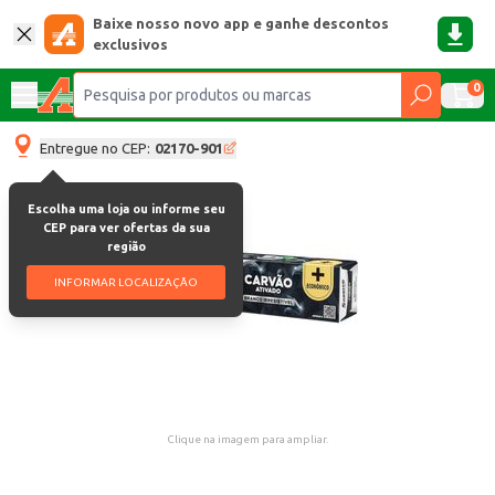
Baixe nosso novo app e ganhe descontos
exclusivos
0
Entregue no CEP:
02170-901
Escolha uma loja ou informe seu
CEP para ver ofertas da sua
região
INFORMAR LOCALIZAÇÃO
Clique na imagem para ampliar.