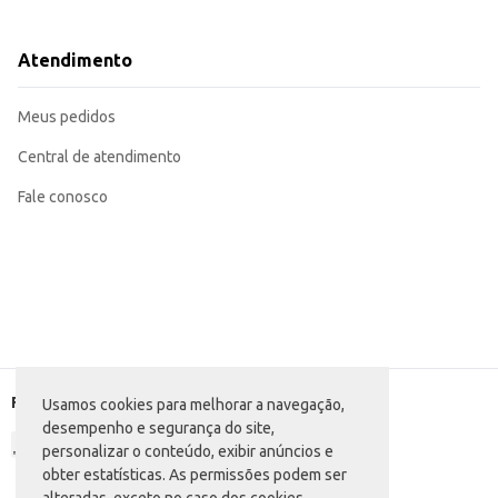
Recomendado para uso doméstico, garantindo a higiene bucal diária para tod
A embalagem em pack de 3 unidades proporciona economia e praticidade pa
O Creme Dental Sorriso Extremo branco oferece um bom custo-benefício, sendo uma escolha eficiente para 
Atendimento
economia tanto para o varejista quanto para o consumidor final.
Marca: Sorriso
Departamento: Higiene e perfumaria
Meus pedidos
Categoria: Creme dental
Conteúdo: 3 x 70g
EAN: 7509546660004
Central de atendimento
Fale conosco
Formas de pagamento
Usamos cookies para melhorar a navegação,
desempenho e segurança do site,
personalizar o conteúdo, exibir anúncios e
obter estatísticas. As permissões podem ser