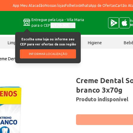
App Meu Atacadão
Nossas lojas
Folhetos
WhatsApp de Ofertas
Cartão At
Entregue pela Loja - Vila Maria
Ba
para o CEP
02170-901
M
Escolha uma loja ou informe seu
Limpeza
Chocolates
Higiene
Beb
CEP para ver ofertas da sua região
INFORMAR LOCALIZAÇÃO
eme Dental Sorriso Extremo branco 3x70g
Creme Dental So
branco 3x70g
Produto indisponível