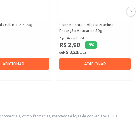
l Oral-B 1-2-3 70g
Creme Dental Colgate Máxima
Proteção Anticáries 50g
A partir de 3 unid.
R$ 2,90
-
9
%
R$ 3,20
ou
/ cada
ADICIONAR
ADICIONAR
erciais, como farmácias, mercados e lojas de conveniência. Sua