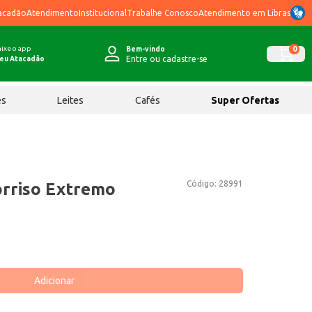
acadão
Atendimento
Institucional
Trabalhe Conosco
Atendimento em Libras
ixe o app
0
Bem-vindo
Entre ou cadastre-se
eu Atacadão
ês
Leites
Cafés
Super Ofertas
Código:
28991
rriso Extremo
Adicionar