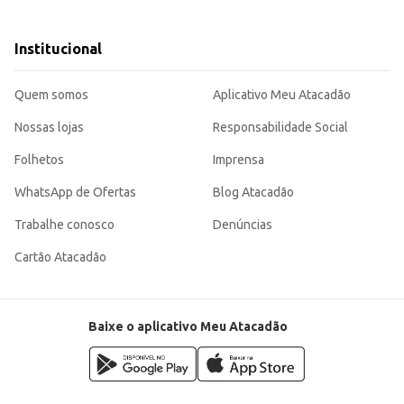
a a família.
ra o consumidor.
quem busca um produto de higiene bucal de qualidade. Sua embalagem em pack de 3 unidades de 70g garante pr
Institucional
Quem somos
Aplicativo Meu Atacadão
Nossas lojas
Responsabilidade Social
Folhetos
Imprensa
WhatsApp de Ofertas
Blog Atacadão
Trabalhe conosco
Denúncias
Cartão Atacadão
Baixe o aplicativo Meu Atacadão