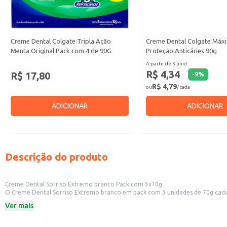
Creme Dental Colgate Tripla Ação
Creme Dental Colgate Máx
Menta Original Pack com 4 de 90G
Proteção Anticáries 90g
A partir de 3 unid.
R$ 4,34
R$ 17,80
-
9
%
R$ 4,79
ou
/ cada
ADICIONAR
ADICIONAR
Descrição do produto
Creme Dental Sorriso Extremo branco Pack com 3x70g
O Creme Dental Sorriso Extremo branco em pack com 3 unidades de 70g cada é
embalagem em pack facilita o manuseio e o armazenamento, sendo ideal para quem busca praticidade na gestão de estoque. O produto 
Ver mais
indivíduos que buscam um creme dental eficiente.
Dicas de Uso:
Ideal para revenda em estabelecimentos comerciais, oferecendo um produto 