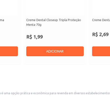
ima
Creme Dental Closeup Tripla Proteção
Creme Denta
Menta 70g
R$ 2,69
R$ 1,99
ADICIONAR
 uma opção prática e econômica para revenda em diversos estabelecimentos com
também é uma boa opção para uso doméstico, atendendo às necessidades de famílias e
de higiene bucal de qualidade a um preço competitivo.