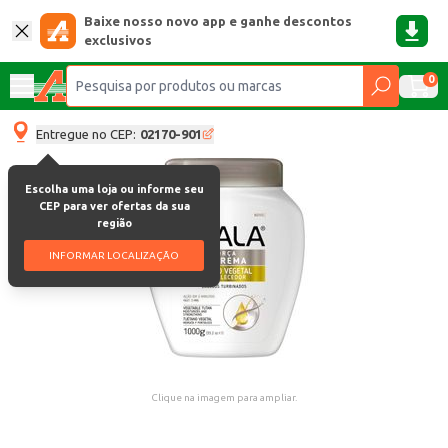
Baixe nosso novo app e ganhe descontos
exclusivos
0
Entregue no CEP:
02170-901
Escolha uma loja ou informe seu
CEP para ver ofertas da sua
região
INFORMAR LOCALIZAÇÃO
Clique na imagem para ampliar.