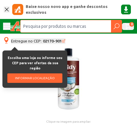
Baixe nosso novo app e ganhe descontos
exclusivos
0
Entregue no CEP:
02170-901
Escolha uma loja ou informe seu
CEP para ver ofertas da sua
região
INFORMAR LOCALIZAÇÃO
Clique na imagem para ampliar.