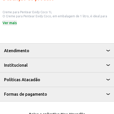
Creme para Pentear Evidy Coco 1L
O Creme para Pentear Evidy Coco, em embalagem de 1 litro, é ideal para
quem busca praticidade e cuidado com os cabelos. Desenvolvido para
Ver mais
facilitar o desembaraço e auxiliar na definição dos fios, este creme é uma
opção para uso diário, seja em casa ou em salões de beleza.
Dicas de Uso:
Aplique nos cabelos úmidos, distribuindo uniformemente.
Penteie para desembaraçar e definir os cachos.
Pode ser usado em todos os tipos de cabelo.
Ideal para uso após a lavagem, como parte da rotina de cuidados capilares.
Atendimento
Com o Creme para Pentear Evidy Coco, seus cabelos ficam mais fáceis de
pentear, com aspecto cuidado e com um perfume agradável.
Institucional
Políticas Atacadão
Formas de pagamento