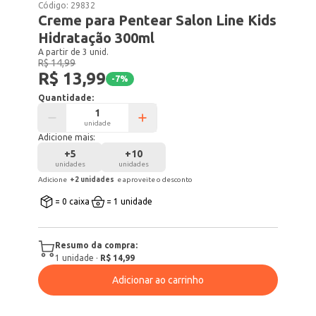
Código:
29832
Creme para Pentear Salon Line Kids
Hidratação 300ml
A partir de 3 unid.
R$ 14,99
R$ 13,99
-
7
%
Quantidade:
unidade
Adicione mais:
+
5
+
10
unidades
unidades
Adicione
+
2
unidade
s
e aproveite o desconto
= 0 caixa
= 1 unidade
Resumo da compra:
1
unidade
·
R$ 14,99
Adicionar ao carrinho