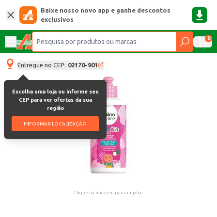
Baixe nosso novo app e ganhe descontos
exclusivos
0
Entregue no CEP:
02170-901
Escolha uma loja ou informe seu
CEP para ver ofertas da sua
região
INFORMAR LOCALIZAÇÃO
Clique na imagem para ampliar.