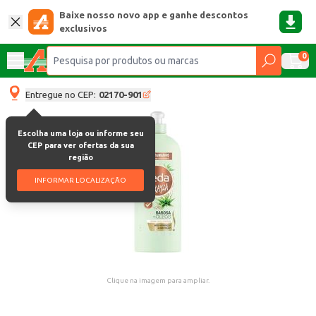
Baixe nosso novo app e ganhe descontos
exclusivos
0
Entregue no CEP:
02170-901
Escolha uma loja ou informe seu
CEP para ver ofertas da sua
região
INFORMAR LOCALIZAÇÃO
Clique na imagem para ampliar.