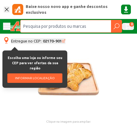
Baixe nosso novo app e ganhe descontos
exclusivos
0
Entregue no CEP:
02170-901
Escolha uma loja ou informe seu
CEP para ver ofertas da sua
região
INFORMAR LOCALIZAÇÃO
Clique na imagem para ampliar.