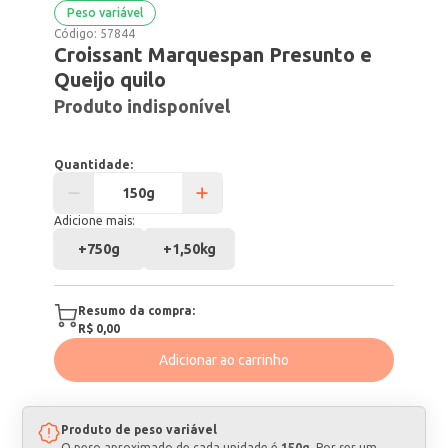
Peso variável
Código:
57844
Croissant Marquespan Presunto e
Queijo quilo
Produto indisponível
Quantidade:
Adicione mais:
+
750g
+
1,50kg
Resumo da compra:
R$ 0,00
Adicionar ao carrinho
Produto de peso variável
O peso aproximado de cada unidade é
150g
. Por ser um