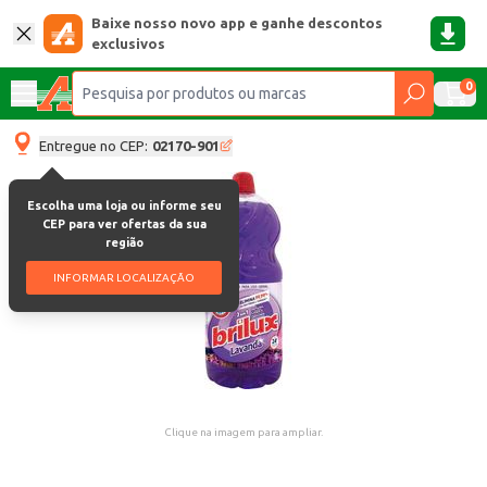
Baixe nosso novo app e ganhe descontos
exclusivos
0
Entregue no CEP:
02170-901
Escolha uma loja ou informe seu
CEP para ver ofertas da sua
região
INFORMAR LOCALIZAÇÃO
Clique na imagem para ampliar.