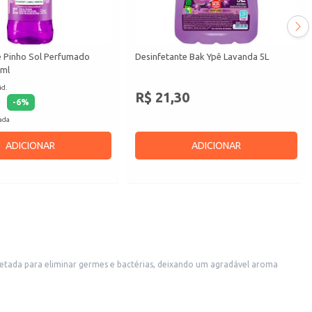
e Pinho Sol Perfumado
Desinfetante Bak Ypê Lavanda 5L
0ml
id.
R$ 21,30
-
6
%
cada
ADICIONAR
ADICIONAR
jetada para eliminar germes e bactérias, deixando um agradável aroma