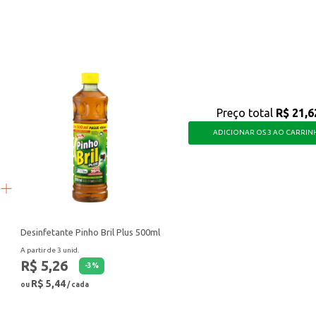
 sanitários.
nter os ambientes limpos, protegidos e com um perfume agradável.
Preço total
R$ 21,6
ADICIONAR OS 3 AO CARRIN
Desinfetante Pinho Bril Plus 500ml
A partir de 3 unid.
R$ 5,26
-
3
%
R$ 5,44
ou
/ cada