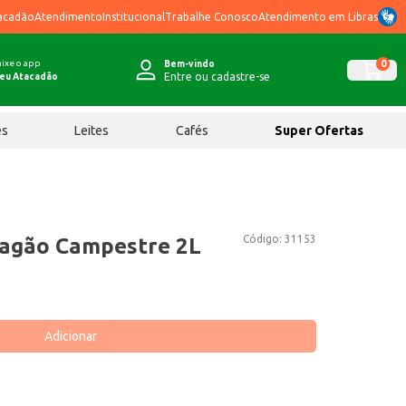
acadão
Atendimento
Institucional
Trabalhe Conosco
Atendimento em Libras
ixe o app
0
Bem-vindo
Entre ou cadastre-se
eu Atacadão
ês
Leites
Cafés
Super Ofertas
Código:
31153
ragão Campestre 2L
Adicionar