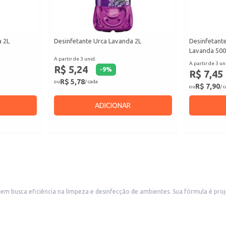
a 2L
Desinfetante Urca Lavanda 2L
Desinfetant
Lavanda 50
A partir de 3 unid.
A partir de 3 un
R$ 5,24
-
9
%
R$ 7,45
R$ 5,78
ou
/ cada
R$ 7,90
ou
/ 
ADICIONAR
em busca eficiência na limpeza e desinfecção de ambientes. Sua fórmula é pro
 a higiene e o bem-estar.