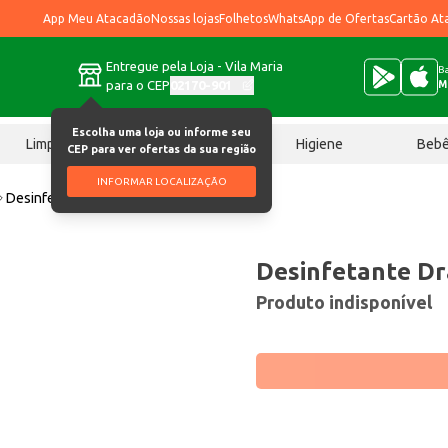
App Meu Atacadão
Nossas lojas
Folhetos
WhatsApp de Ofertas
Cartão At
Entregue pela Loja - Vila Maria
Ba
para o CEP
02170-901
M
Escolha uma loja ou informe seu
Limpeza
Chocolates
Higiene
Beb
CEP para ver ofertas da sua região
INFORMAR LOCALIZAÇÃO
Desinfetante Dragão Campestre 2L
Desinfetante D
Produto indisponível