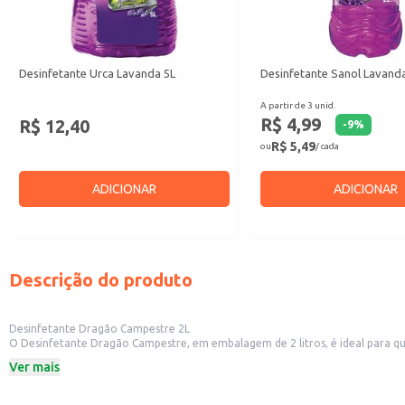
Desinfetante Urca Lavanda 5L
Desinfetante Sanol Lavand
A partir de 3 unid.
R$ 4,99
R$ 12,40
-
9
%
R$ 5,49
ou
/ cada
ADICIONAR
ADICIONAR
Descrição do produto
Desinfetante Dragão Campestre 2L
O Desinfetante Dragão Campestre, em embalagem de 2 litros, é ideal para qu
campestre.
Ver mais
Este produto é indicado para:
Residências: para uso em banheiros, cozinhas e outras áreas da casa.
Estabelecimentos comerciais: como escritórios, clínicas e escolas, garantindo