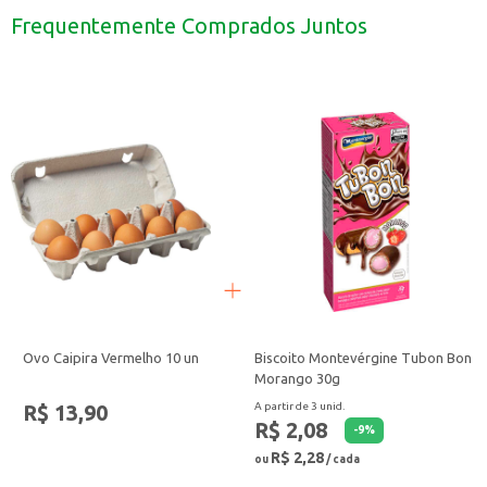
Limpeza geral: para diversos tipos de superfícies, como pisos, azulejos e vasos
Frequentemente Comprados Juntos
O Desinfetante Dragão Campestre 2L é uma solução prática e eficaz para ma
Ovo Caipira Vermelho 10 un
Biscoito Montevérgine Tubon Bon
Morango 30g
R$ 13,90
A partir de 3 unid.
R$ 2,08
-
9
%
R$ 2,28
ou
/ cada