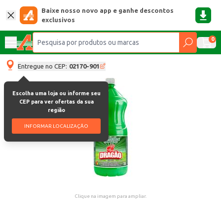
Baixe nosso novo app e ganhe descontos
exclusivos
0
Entregue no CEP:
02170-901
Escolha uma loja ou informe seu
CEP para ver ofertas da sua
região
INFORMAR LOCALIZAÇÃO
Clique na imagem para ampliar.