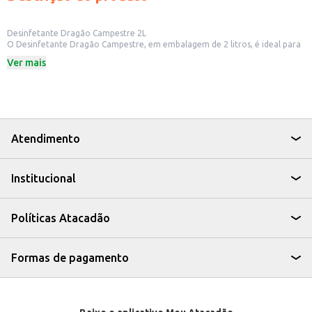
Desinfetante Dragão Campestre 2L
O Desinfetante Dragão Campestre, em embalagem de 2 litros, é ideal para
quem busca eficiência na limpeza e desinfecção de ambientes. Sua fórmula
Ver mais
é projetada para eliminar germes e bactérias, deixando um agradável
aroma campestre.
Este produto é indicado para:
Residências: para uso em banheiros, cozinhas e outras áreas da casa.
Estabelecimentos comerciais: como escritórios, clínicas e escolas,
garantindo a higiene e o bem-estar.
Limpeza geral: para diversos tipos de superfícies, como pisos, azulejos e
Atendimento
vasos sanitários.
O Desinfetante Dragão Campestre 2L é uma solução prática e eficaz para
manter os ambientes limpos, protegidos e com um perfume agradável.
Institucional
Políticas Atacadão
Formas de pagamento