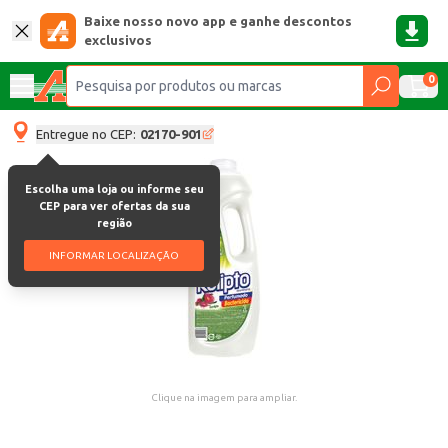
Baixe nosso novo app e ganhe descontos
exclusivos
0
Entregue no CEP:
02170-901
Escolha uma loja ou informe seu
CEP para ver ofertas da sua
região
INFORMAR LOCALIZAÇÃO
Clique na imagem para ampliar.