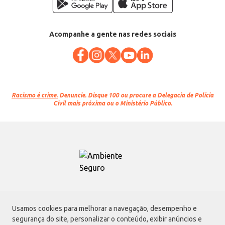
Acompanhe a gente nas redes sociais
Racismo é crime.
Denuncie. Disque 100 ou procure a Delegacia de Polícia
Civil mais próxima ou o Ministério Público.
Atacadão S.A.
Usamos cookies para melhorar a navegação, desempenho e
Avenida Morvan Dias de Figueiredo, 6169, Vila Maria, São Paulo - SP | CEP
segurança do site, personalizar o conteúdo, exibir anúncios e
02170-901 | CNPJ: 75.315.333/0001-09