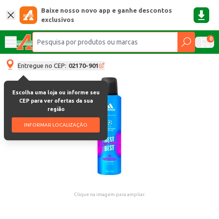
Baixe nosso novo app e ganhe descontos
exclusivos
0
Entregue no CEP:
02170-901
Escolha uma loja ou informe seu
CEP para ver ofertas da sua
região
INFORMAR LOCALIZAÇÃO
Clique na imagem para ampliar.