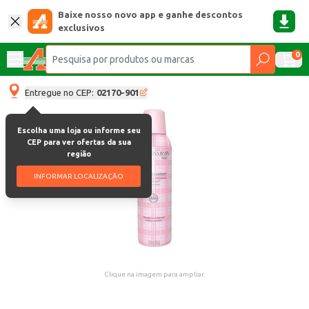
Baixe nosso novo app e ganhe descontos
exclusivos
0
Entregue no CEP:
02170-901
Escolha uma loja ou informe seu
CEP para ver ofertas da sua
região
INFORMAR LOCALIZAÇÃO
Clique na imagem para ampliar.