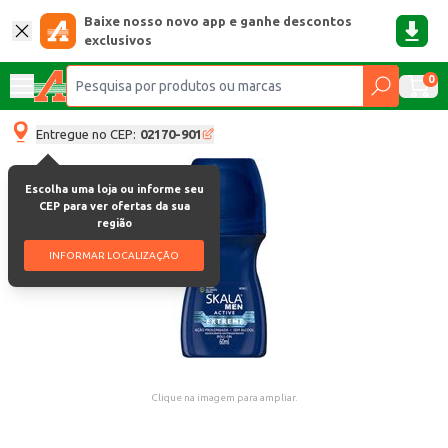
Baixe nosso novo app e ganhe descontos
exclusivos
0
Entregue no CEP:
02170-901
Escolha uma loja ou informe seu
CEP para ver ofertas da sua
região
INFORMAR LOCALIZAÇÃO
Clique na imagem para ampliar.