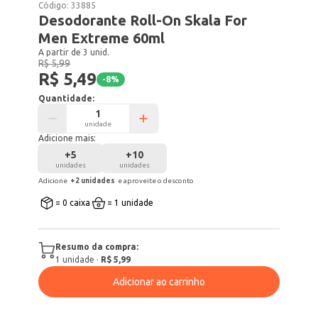
Código:
33885
Desodorante Roll-On Skala For
Men Extreme 60ml
A partir de 3 unid.
R$ 5,99
R$ 5,49
-
8
%
Quantidade:
unidade
Adicione mais:
+
5
+
10
unidades
unidades
Adicione
+
2
unidade
s
e aproveite o desconto
= 0 caixa
= 1 unidade
Resumo da compra:
1
unidade
·
R$ 5,99
Adicionar ao carrinho