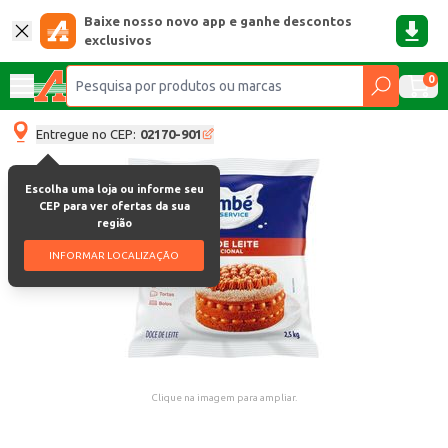
Baixe nosso novo app e ganhe descontos
exclusivos
0
Entregue no CEP:
02170-901
Escolha uma loja ou informe seu
CEP para ver ofertas da sua
região
INFORMAR LOCALIZAÇÃO
Clique na imagem para ampliar.