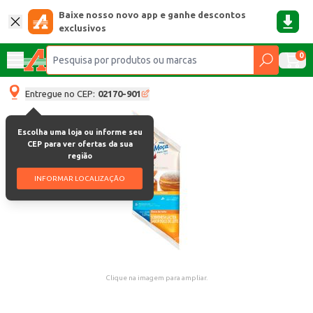
Baixe nosso novo app e ganhe descontos
exclusivos
0
Entregue no CEP:
02170-901
Escolha uma loja ou informe seu
CEP para ver ofertas da sua
região
INFORMAR LOCALIZAÇÃO
Clique na imagem para ampliar.