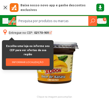
Baixe nosso novo app e ganhe descontos
exclusivos
0
Entregue no CEP:
02170-901
Escolha uma loja ou informe seu
CEP para ver ofertas da sua
região
INFORMAR LOCALIZAÇÃO
Clique na imagem para ampliar.