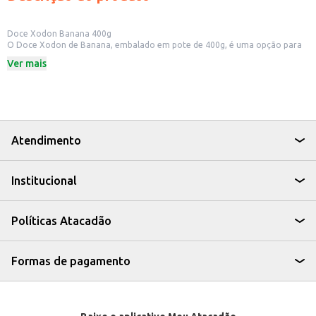
Doce Xodon Banana 400g
O Doce Xodon de Banana, embalado em pote de 400g, é uma opção para
quem busca um doce saboroso e prático. Ideal para quem aprecia o sabor
Ver mais
da banana em diversas preparações ou para consumo direto.
Dicas de uso:
Pode ser consumido puro, como sobremesa ou lanche.
Utilizado como acompanhamento em queijos e torradas.
Ingrediente em receitas de bolos, tortas e outras sobremesas.
Perfeito para quem busca um doce saboroso para oferecer em
estabelecimentos comerciais.
Atendimento
O Doce Xodon Banana é uma opção versátil e saborosa para quem busca
um doce com o sabor da fruta, seja para consumo próprio, revenda ou
para incrementar suas receitas.
Institucional
Políticas Atacadão
Formas de pagamento