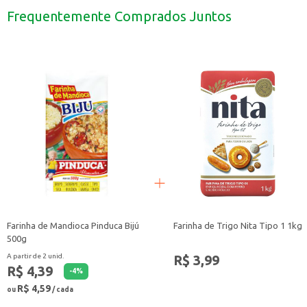
Perfeito para quem busca um doce saboroso para oferecer em estabelecimen
Frequentemente Comprados Juntos
O Doce Xodon Banana é uma opção versátil e saborosa para quem busca um do
Farinha de Mandioca Pinduca Bijú
Farinha de Trigo Nita Tipo 1 1kg
500g
R$ 3,99
A partir de 2 unid.
R$ 4,39
-
4
%
R$ 4,59
ou
/ cada