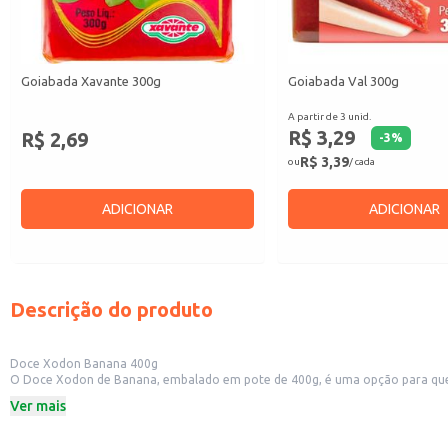
Goiabada Xavante 300g
Goiabada Val 300g
A partir de 3 unid.
R$ 3,29
R$ 2,69
-
3
%
R$ 3,39
ou
/ cada
ADICIONAR
ADICIONAR
Descrição do produto
Doce Xodon Banana 400g
O Doce Xodon de Banana, embalado em pote de 400g, é uma opção para quem 
Dicas de uso:
Ver mais
Pode ser consumido puro, como sobremesa ou lanche.
Utilizado como acompanhamento em queijos e torradas.
Ingrediente em receitas de bolos, tortas e outras sobremesas.