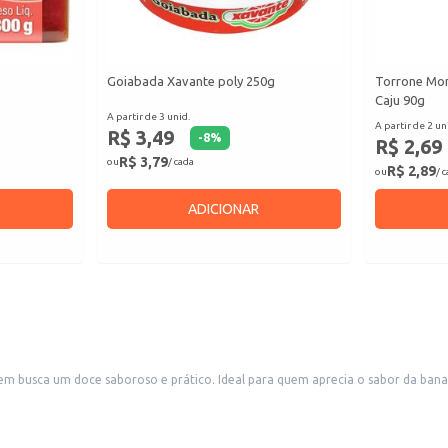
Goiabada Xavante poly 250g
Torrone Mon
Caju 90g
A partir de 3 unid.
A partir de 2 un
R$ 3,49
-
8
%
R$ 2,69
R$ 3,79
ou
/ cada
R$ 2,89
ou
/ 
ADICIONAR
busca um doce saboroso e prático. Ideal para quem aprecia o sabor da bana