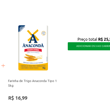
tos comerciais.
ce com o sabor da fruta, seja para consumo próprio, revenda ou para increme
Preço total
R$ 25,
ADICIONAR OS 3 AO CARR
Farinha de Trigo Anaconda Tipo 1
5kg
R$ 16,99