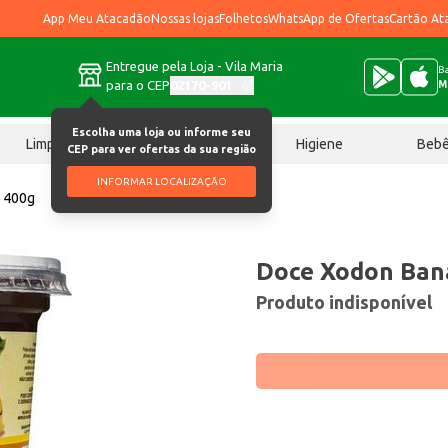
App Meu Atacadão
Nossas lojas
Folhetos
WhatsApp de Ofertas
Cartão At
Entregue pela Loja - Vila Maria
Ba
para o CEP
02170-901
M
Escolha uma loja ou informe seu
Limpeza
Chocolates
Higiene
Beb
CEP para ver ofertas da sua região
INFORMAR LOCALIZAÇÃO
 400g
Doce Xodon Ban
Produto indisponível