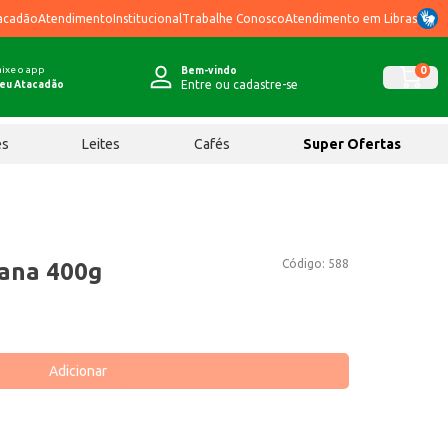
acadão
Atendimento
Institucional
Trabalhe Conosco
Atendimento em Libras
ixe o app
0
Bem-vindo
Entre ou cadastre-se
eu Atacadão
ês
Leites
Cafés
Super Ofertas
Código:
588
ana 400g
Adicionar