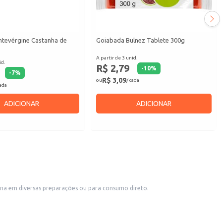
tevérgine Castanha de
Goiabada Bulnez Tablete 300g
A partir de 3 unid.
id.
R$ 2,79
-
10
%
-
7
%
R$ 3,09
ou
/ cada
cada
ADICIONAR
ADICIONAR
na em diversas preparações ou para consumo direto.