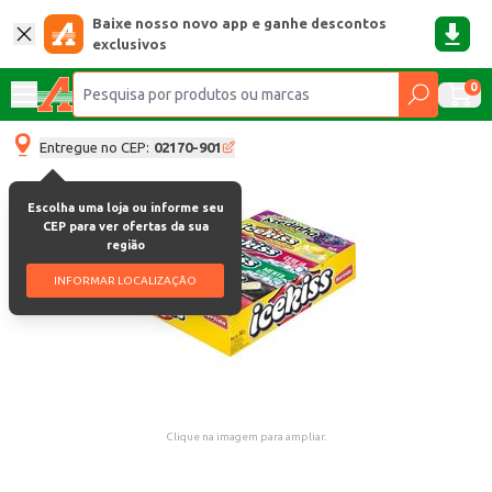
Baixe nosso novo app e ganhe descontos
exclusivos
0
Entregue no CEP:
02170-901
Escolha uma loja ou informe seu
CEP para ver ofertas da sua
região
INFORMAR LOCALIZAÇÃO
Clique na imagem para ampliar.