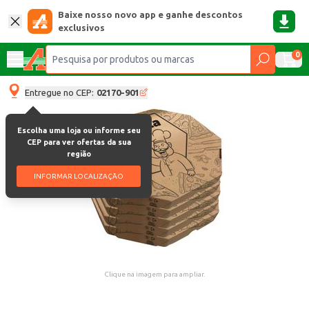
Baixe nosso novo app e ganhe descontos
exclusivos
0
Entregue no CEP:
02170-901
Escolha uma loja ou informe seu
CEP para ver ofertas da sua
região
INFORMAR LOCALIZAÇÃO
Clique na imagem para ampliar.