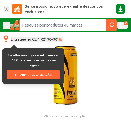
Baixe nosso novo app e ganhe descontos
exclusivos
0
Entregue no CEP:
02170-901
Escolha uma loja ou informe seu
CEP para ver ofertas da sua
região
INFORMAR LOCALIZAÇÃO
Clique na imagem para ampliar.