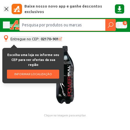
Baixe nosso novo app e ganhe descontos
exclusivos
0
Entregue no CEP:
02170-901
Escolha uma loja ou informe seu
CEP para ver ofertas da sua
região
INFORMAR LOCALIZAÇÃO
Clique na imagem para ampliar.