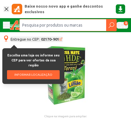
Baixe nosso novo app e ganhe descontos
exclusivos
0
Entregue no CEP:
02170-901
Escolha uma loja ou informe seu
CEP para ver ofertas da sua
região
INFORMAR LOCALIZAÇÃO
Clique na imagem para ampliar.