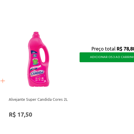
oda a família.
 para a manutenção da saúde bucal, tanto para uso individual quanto para revenda em
lto valor agregado.
Preço total
R$ 78,8
ADICIONAR OS 3 AO CARRIN
Alvejante Super Candida Cores 2L
R$ 17,50