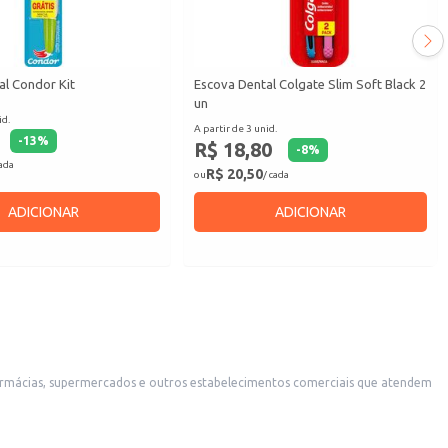
al Condor Kit
Escova Dental Colgate Slim Soft Black 2
un
id.
A partir de 3 unid.
-
13
%
R$ 18,80
-
8
%
cada
R$ 20,50
ou
/ cada
ADICIONAR
ADICIONAR