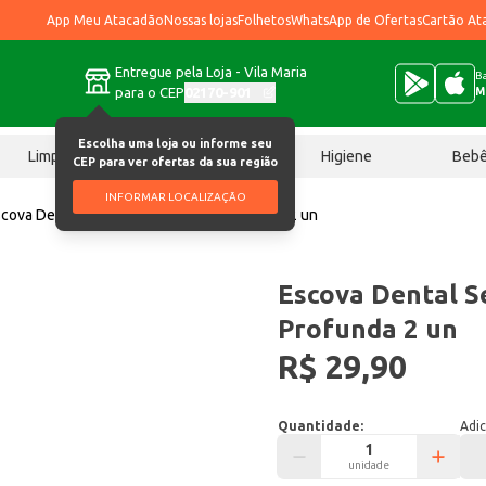
App Meu Atacadão
Nossas lojas
Folhetos
WhatsApp de Ofertas
Cartão At
Entregue pela Loja - Vila Maria
Ba
para o CEP
02170-901
M
Escolha uma loja ou informe seu
Limpeza
Chocolates
Higiene
Beb
CEP para ver ofertas da sua região
INFORMAR LOCALIZAÇÃO
cova Dental Sensodyne Limpeza Profunda 2 un
Escova Dental 
Profunda 2 un
R$ 29,90
Quantidade:
Adic
unidade