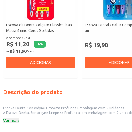
Escova de Dente Colgate Classic Clean
Escova Dental Oral-B Comp
Macia 4 unid Cores Sortidas
un
A partir de 3 unid.
R$ 11,20
R$ 19,90
-
6
%
R$ 11,90
ou
/ cada
ADICIONAR
ADICIONAR
Descrição do produto
Escova Dental Sensodyne Limpeza Profunda Embalagem com 2 unidades
A Escova Dental Sensodyne Limpeza Profunda, em embalagem com 2 unidades, é uma opção prática e eficiente para higiene bucal. Idea
a demanda por produtos de higiene pessoal. S
Ver mais
Dicas de uso:
Recomendada para uso diário, duas vezes ao dia, após as refeições.
Ideal para uso em conjunto com o creme dental Sensodyne para melhores res