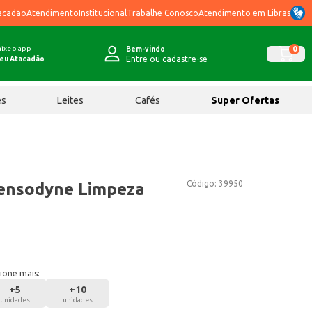
acadão
Atendimento
Institucional
Trabalhe Conosco
Atendimento em Libras
ixe o app
0
Bem-vindo
Entre ou cadastre-se
eu Atacadão
ês
Leites
Cafés
Super Ofertas
Código:
39950
Sensodyne Limpeza
ione mais:
+
5
+
10
unidades
unidades