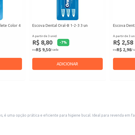
lete Color 4
Escova Dental Oral-B 1-2-3 3 un
Escova Dent
A partir de 3 unid.
A partir de 3 un
R$ 8,80
R$ 2,58
-
7
%
R$ 9,50
R$ 2,98
ou
/ cada
ou
/ 
ADICIONAR
l para revenda em farmácias, supermercados e outros estabelecimentos comerciais que atendem
ua embalagem dupla também é conveniente para uso doméstico, permitindo a reposição rápida e fácil.
ultados na limpeza e proteção dos dentes.