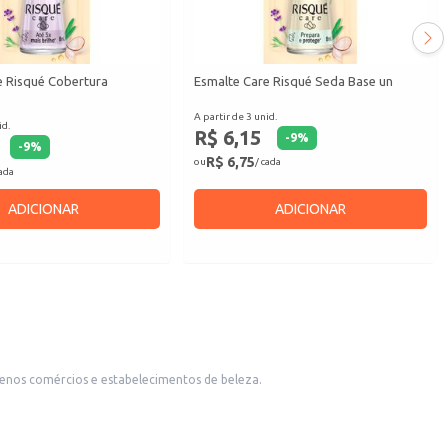
e Risqué Cobertura
Esmalte Care Risqué Seda Base un
A partir de 3 unid.
id.
R$ 6,15
-
9
%
-
9
%
R$ 6,75
ou
/ cada
cada
ADICIONAR
ADICIONAR
uenos comércios e estabelecimentos de beleza.