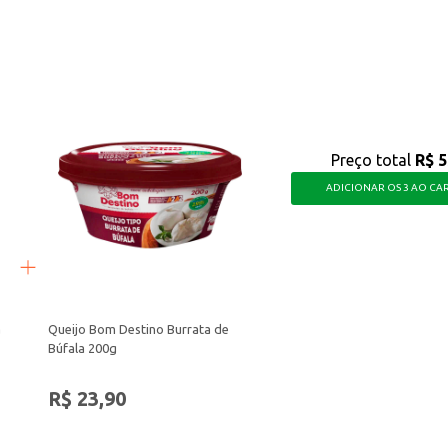
nhas bonitas e bem cuidadas, com uma cor que combina com diversas ocasiões.
Preço total
R$ 5
ADICIONAR OS 3 AO CA
a
Queijo Bom Destino Burrata de
Búfala 200g
R$ 23,90