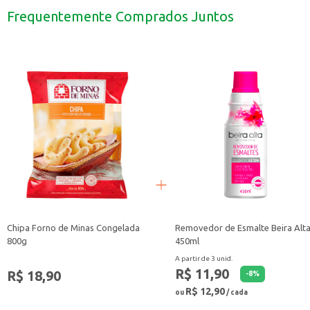
O Esmalte Colorama Leite de Coco é uma escolha prática para quem deseja u
Frequentemente Comprados Juntos
Chipa Forno de Minas Congelada
Removedor de Esmalte Beira Alt
800g
450ml
A partir de 3 unid.
R$ 11,90
R$ 18,90
-
8
%
R$ 12,90
ou
/ cada