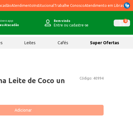
acadão
Atendimento
Institucional
Trabalhe Conosco
Atendimento em Libras
ixe o app
0
Bem-vindo
Entre ou cadastre-se
eu Atacadão
ês
Leites
Cafés
Super Ofertas
Código:
40994
a Leite de Coco un
Adicionar