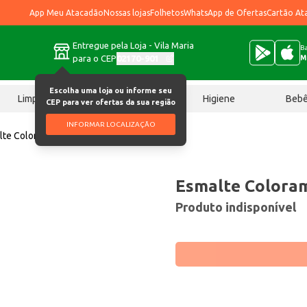
App Meu Atacadão
Nossas lojas
Folhetos
WhatsApp de Ofertas
Cartão At
Entregue pela Loja - Vila Maria
Ba
para o CEP
02170-901
M
Escolha uma loja ou informe seu
Limpeza
Chocolates
Higiene
Beb
CEP para ver ofertas da sua região
INFORMAR LOCALIZAÇÃO
lte Colorama Leite de Coco un
Esmalte Coloram
Produto indisponível