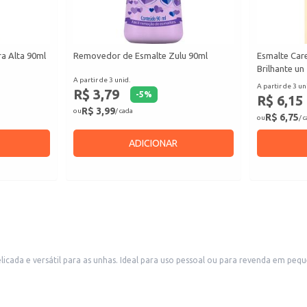
a Alta 90ml
Removedor de Esmalte Zulu 90ml
Esmalte Car
Brilhante un
A partir de 3 unid.
A partir de 3 un
R$ 3,79
-
5
%
R$ 6,15
R$ 3,99
ou
/ cada
R$ 6,75
ou
/ 
ADICIONAR
ada e versátil para as unhas. Ideal para uso pessoal ou para revenda em peq
e estilos.