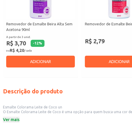
Removedor de Esmalte Beira Alta Sem
Removedor de Esmalte Beir
Acetona 90ml
A partir de 3 unid.
R$ 2,79
R$ 3,70
-
12
%
R$ 4,20
ou
/ cada
ADICIONAR
ADICIONAR
Descrição do produto
Esmalte Colorama Leite de Coco un
O Esmalte Colorama Leite de Coco é uma opção para quem busca uma cor delic
Dicas de Uso:
Ver mais
Aplique uma ou duas camadas do esmalte sobre as unhas limpas e secas.
Para maior durabilidade e brilho, utilize uma base e um top coat.
Combine com outros produtos da linha Colorama para criar diferentes efeitos 