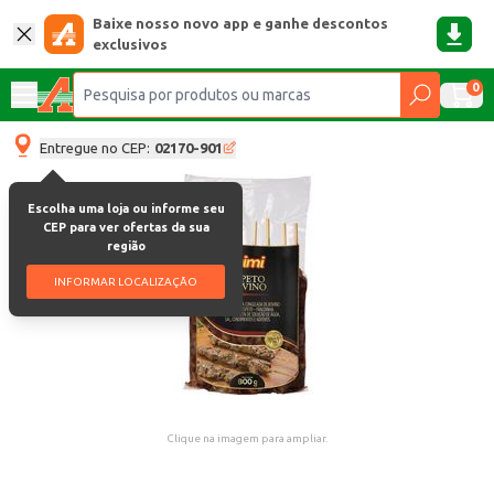
Baixe nosso novo app e ganhe descontos
exclusivos
0
Entregue no CEP:
02170-901
Escolha uma loja ou informe seu
CEP para ver ofertas da sua
região
INFORMAR LOCALIZAÇÃO
Clique na imagem para ampliar.