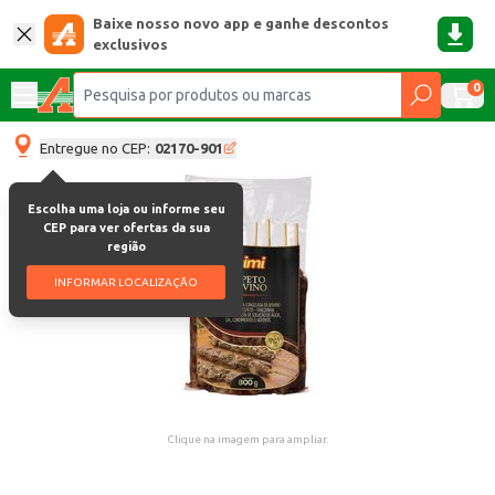
Baixe nosso novo app e ganhe descontos
exclusivos
0
Entregue no CEP:
02170-901
Escolha uma loja ou informe seu
CEP para ver ofertas da sua
região
INFORMAR LOCALIZAÇÃO
Clique na imagem para ampliar.