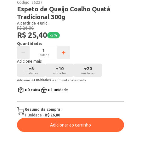
Código:
55227
Espeto de Queijo Coalho Quatá
Tradicional 300g
A partir de 4 unid.
R$ 26,80
R$ 25,40
-
5
%
Quantidade:
unidade
Adicione mais:
+
5
+
10
+
20
unidades
unidades
unidades
Adicione
+
3
unidade
s
e aproveite o desconto
= 0 caixa
= 1 unidade
Resumo da compra:
1
unidade
·
R$ 26,80
Adicionar ao carrinho