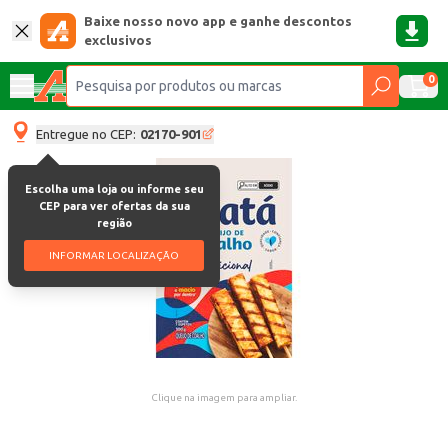
Baixe nosso novo app e ganhe descontos
exclusivos
0
Entregue no CEP:
02170-901
Escolha uma loja ou informe seu
CEP para ver ofertas da sua
região
INFORMAR LOCALIZAÇÃO
Clique na imagem para ampliar.