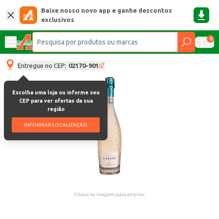
Baixe nosso novo app e ganhe descontos
exclusivos
0
Entregue no CEP:
02170-901
Escolha uma loja ou informe seu
CEP para ver ofertas da sua
região
INFORMAR LOCALIZAÇÃO
Clique na imagem para ampliar.