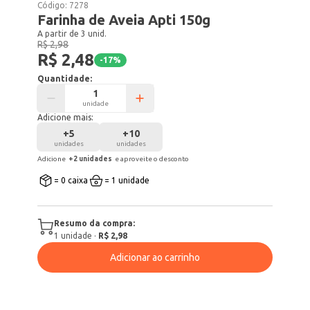
Código:
7278
Farinha de Aveia Apti 150g
A partir de 3 unid.
R$ 2,98
R$ 2,48
-
17
%
Quantidade:
unidade
Adicione mais:
+
5
+
10
unidades
unidades
Adicione
+
2
unidade
s
e aproveite o desconto
= 0 caixa
= 1 unidade
Resumo da compra:
1
unidade
·
R$ 2,98
Adicionar ao carrinho