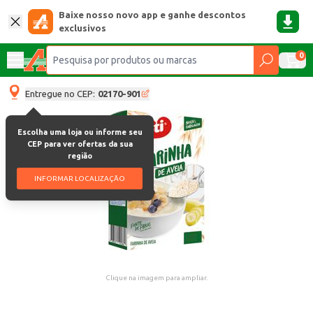
Baixe nosso novo app e ganhe descontos
exclusivos
0
Entregue no CEP:
02170-901
Escolha uma loja ou informe seu
CEP para ver ofertas da sua
região
INFORMAR LOCALIZAÇÃO
Clique na imagem para ampliar.