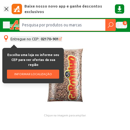
Baixe nosso novo app e ganhe descontos
exclusivos
0
Entregue no CEP:
02170-901
Escolha uma loja ou informe seu
CEP para ver ofertas da sua
região
INFORMAR LOCALIZAÇÃO
Clique na imagem para ampliar.