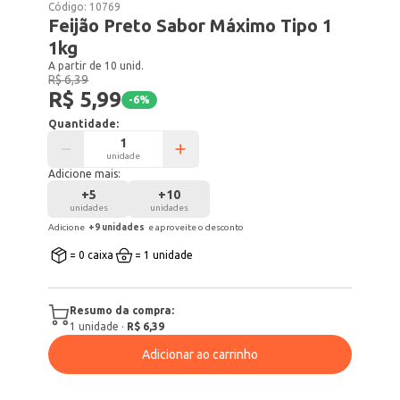
Código:
10769
Feijão Preto Sabor Máximo Tipo 1
1kg
A partir de 10 unid.
R$ 6,39
R$ 5,99
-
6
%
Quantidade:
unidade
Adicione mais:
+
5
+
10
unidades
unidades
Adicione
+
9
unidade
s
e aproveite o desconto
= 0 caixa
= 1 unidade
Resumo da compra:
1
unidade
·
R$ 6,39
Adicionar ao carrinho