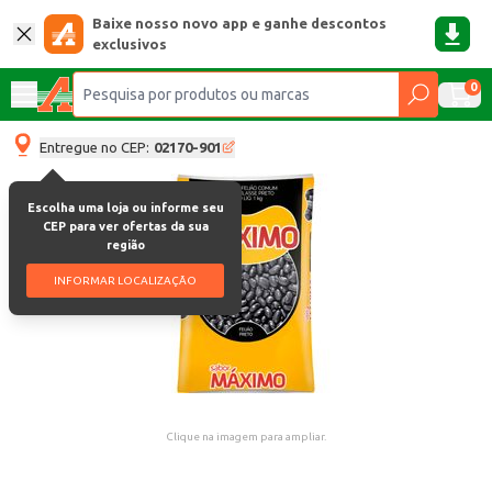
Baixe nosso novo app e ganhe descontos
exclusivos
0
Entregue no CEP:
02170-901
Escolha uma loja ou informe seu
CEP para ver ofertas da sua
região
INFORMAR LOCALIZAÇÃO
Clique na imagem para ampliar.