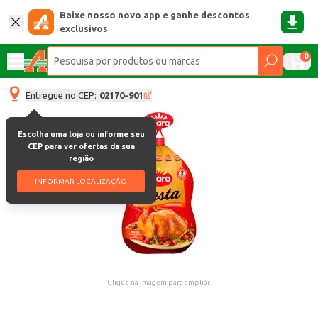
Baixe nosso novo app e ganhe descontos
exclusivos
0
Entregue no CEP:
02170-901
Escolha uma loja ou informe seu
CEP para ver ofertas da sua
região
INFORMAR LOCALIZAÇÃO
Clique na imagem para ampliar.