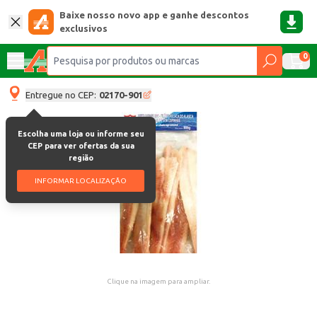
Baixe nosso novo app e ganhe descontos
exclusivos
0
Entregue no CEP:
02170-901
Escolha uma loja ou informe seu
CEP para ver ofertas da sua
região
INFORMAR LOCALIZAÇÃO
Clique na imagem para ampliar.